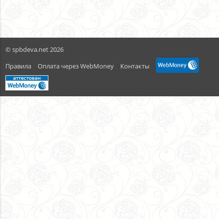
© spbdeva.net 2026
Правила
Оплата через WebMoney
Контакты