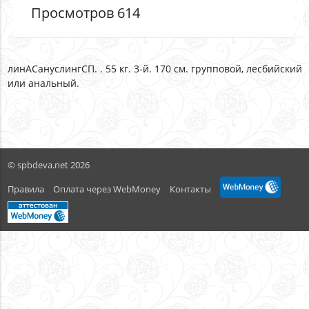
Просмотров 614
линАСануслингСП. . 55 кг. 3-й. 170 см. групповой, лесбийский
или анальный.
© spbdeva.net 2026
Правила
Оплата через WebMoney
Контакты